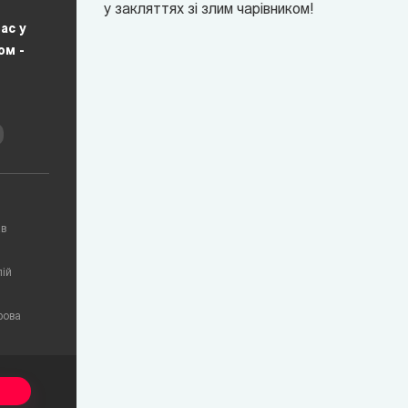
у закляттях зі злим чарівником!
ас у
юм -
ав
лій
рова