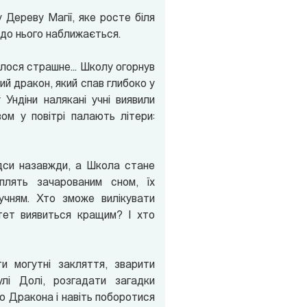
 Дереву Магії, яке росте біля
 до нього наближається.
алося страшне... Школу огорнув
ий дракон, який спав глибоко у
Ундіни налякані учні виявили
ом у повітрі палають літери:
ідси назавжди, а Школа стане
сплять зачарованим сном, їх
учням. Хто зможе вилікувати
ет виявиться кращим? І хто
 могутні закляття, зварити
Кулі Долі, розгадати загадки
о Дракона і навіть поборотися