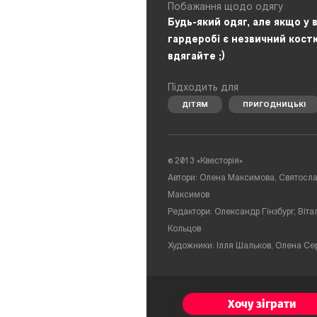
Побажання щодо одягу
Будь-який одяг, але якщо у в
гардеробі є незвичний кост
вдягайте ;)
Підходить для
ДІТЯМ
ПРИГОДНИЦЬКІ
©
2013 «Квесторія»
Автори: Олена Максимова, Святосл
Максимов
Редактори: Олександр Гінзбург, Віта
Кольцов
Художники: Ілля Шальков, Олена Се
Хочу зіграти