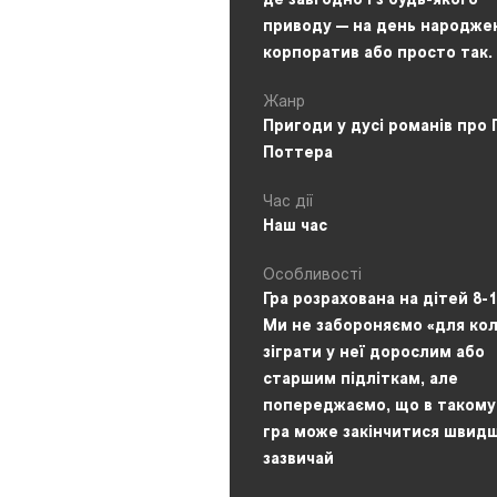
де завгодно і з будь-якого
приводу — на день народже
корпоратив або просто так.
Жанр
Пригоди у дусі романів про 
Поттера
Час дії
Наш час
Особливості
Гра розрахована на дітей 8-1
Ми не забороняємо «для кол
зіграти у неї дорослим або
старшим підліткам, але
попереджаємо, що в такому 
гра може закінчитися швидш
зазвичай