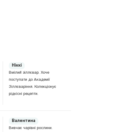
Ніккі
Вмілий зіллєвар. Хоче
поступати до Академії
Зіллєваріння. Колекціонує
рідкісні рецепти.
Валентина
Вивчає чарівні рослини.