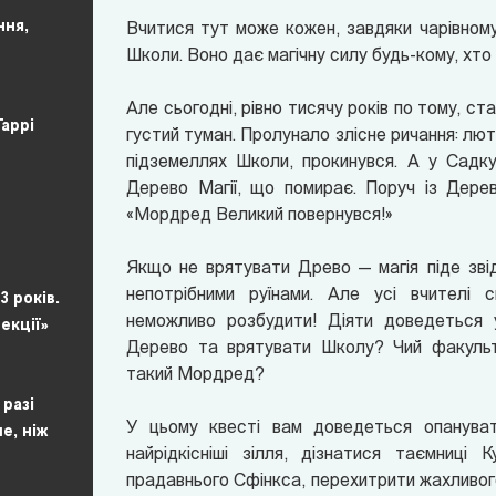
ння,
Вчитися тут може кожен, завдяки чарівному
Школи. Воно дає магічну силу будь-кому, хто
Але сьогодні, рівно тисячу років по тому, ст
Гаррі
густий туман. Пролунало злісне ричання: лют
підземеллях Школи, прокинувся. А у Садку 
Дерево Магії, що помирає. Поруч із Дерев
«Мордред Великий повернувся!»
Якщо не врятувати Древо — магія піде зв
непотрібними руїнами. Але усі вчителі 
3 років.
неможливо розбудити! Діяти доведеться 
екції»
Дерево та врятувати Школу? Чий факульт
такий Мордред?
разі
У цьому
квесті
вам доведеться опанувати
е, ніж
найрідкісніші зілля, дізнатися таємниці 
прадавнього Сфінкса, перехитрити жахливог