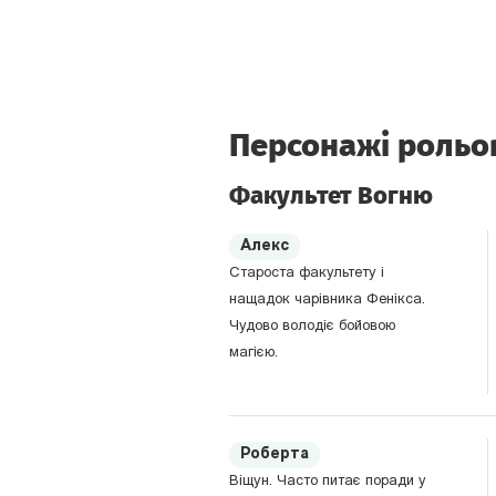
Персонажі рольо
Факультет Вогню
Алекс
Староста факультету і
нащадок чарівника Фенікса.
Чудово володіє бойовою
магією.
Роберта
Віщун. Часто питає поради у