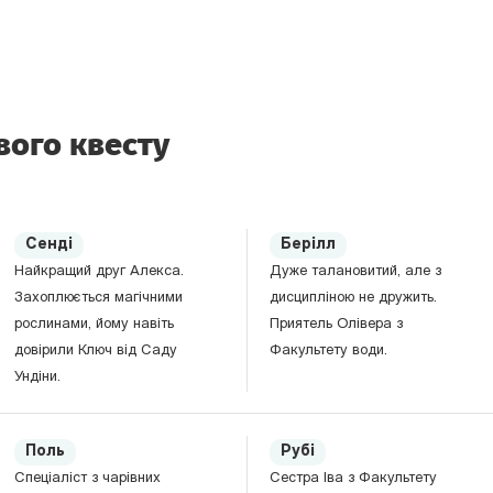
вого квесту
Сенді
Берілл
Найкращий друг Алекса.
Дуже талановитий, але з
Захоплюється магічними
дисципліною не дружить.
рослинами, йому навіть
Приятель Олівера з
довірили Ключ від Саду
Факультету води.
Ундіни.
Поль
Рубі
Спеціаліст з чарівних
Сестра Іва з Факультету