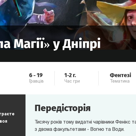
а Магії
» у
Дніпрі
6
-
19
1-2
г.
Фентезі
Гравців
Час гри
Тематика
Передісторія
 граєте
своя
Тисячу років тому видатні чарівники Фенікс т
з двома факультетами - Вогню та Води.