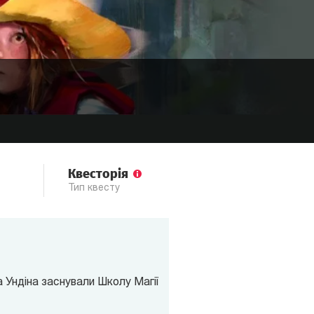
Квесторія
Тип квесту
а Ундіна заснували Школу Магії