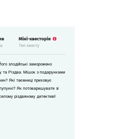
ив
Міні-квесторія
ка
Тип квесту
Його злодійські заморожено
ку та Різдва. Мішок з подарунками
чин? Які таємниці приховує
лупуккі? Як потоваришувати зі
селому різдвяному детективі!