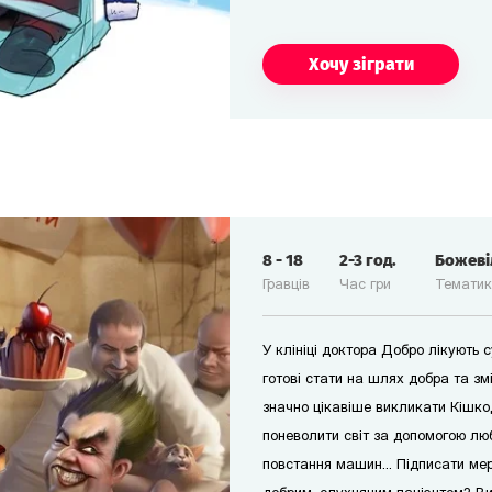
Хочу зіграти
8
-
18
2-3
год.
Божев
Гравців
Час гри
Темати
У клініці доктора Добро лікують с
готові стати на шлях добра та змі
значно цікавіше викликати Кішко
поневолити світ за допомогою люб
повстання машин... Підписати ме