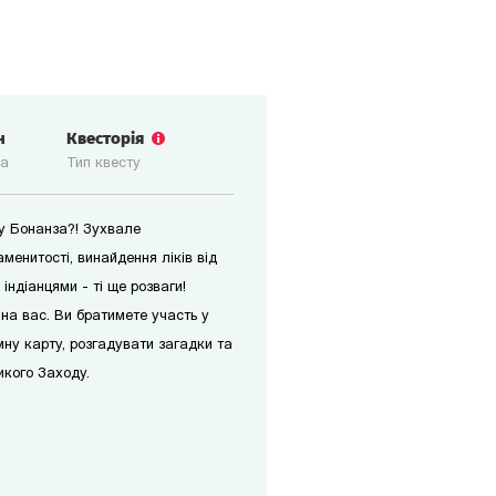
н
Квесторія
ка
Тип квесту
у Бонанза?! Зухвале
менитості, винайдення ліків від
 індіанцями - ті ще розваги!
на вас. Ви братимете участь у
мну карту, розгадувати загадки та
кого Заходу.