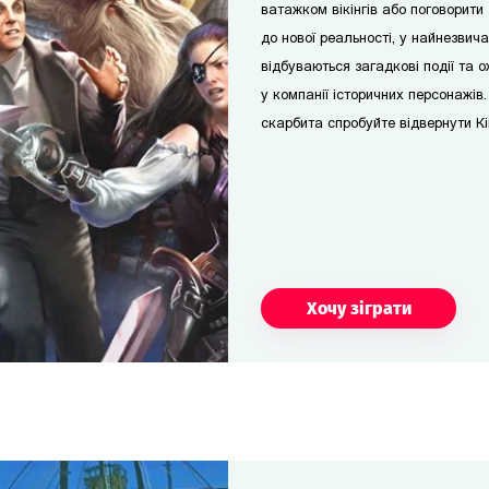
ватажком вікінгів або поговорит
до нової реальності, у найнезвич
відбуваються загадкові події та 
у компанії історичних персонажів
скарбита спробуйте відвернути Кі
Хочу зіграти