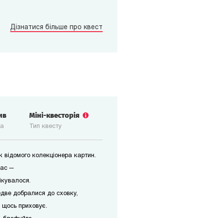
Дізнатися більше про квест
ив
Міні-квесторія
ка
Тип квесту
 відомого колекціонера картин.
вас —
ікувалося.
едве добралися до сховку,
 щось приховує.