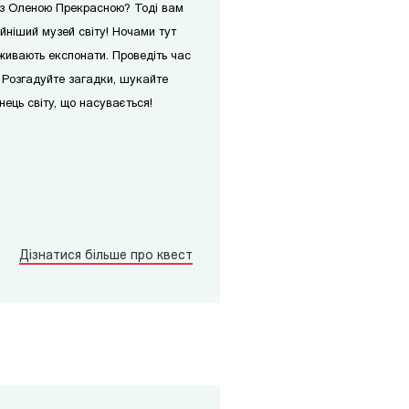
и з Оленою Прекрасною? Тоді вам
айніший музей світу! Ночами тут
оживають експонати. Проведіть час
. Розгадуйте загадки, шукайте
нець світу, що насувається!
Дізнатися більше про квест