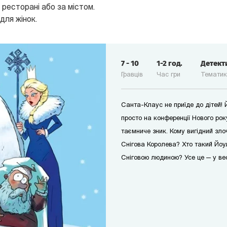
 ресторані або за містом.
 для жінок.
7
-
10
1-2
год.
Детект
Гравців
Час гри
Темати
Санта-Клаус не приїде до дітей! 
просто на конференції Нового ро
таємниче зник. Кому вигідний зло
Снігова Королева? Хто такий Йоу
Сніговою людиною? Усе це — у ве