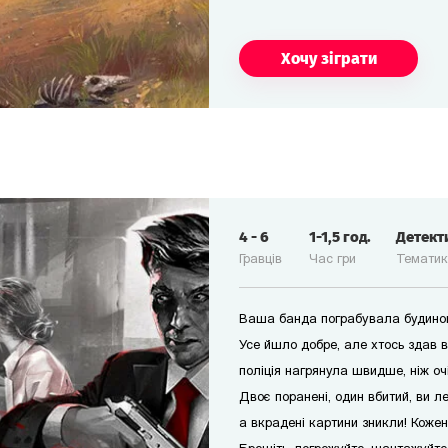
Хочу зіграти
4
-
6
1-1,5
год.
Детект
Гравців
Час гри
Темати
Ваша банда пограбувала будинок
Усе йшло добре, але хтось здав 
поліція нагрянула швидше, ніж оч
Двоє поранені, один вбитий, ви л
а вкрадені картини зникли! Кожен