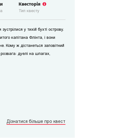
ди
Квесторія
ка
Тип квесту
зустрілися у тихій бухті острову.
итого капітана Флінта, і вони
не. Кому ж дістанеться заповітний
розвага: дуелі на шпагах,
!
Дізнатися більше про квест