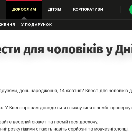
ДОРОСЛИМ
ДІТЯМ
КОРПОРАТИВИ
ДЖЕННЯ
У ПОДАРУНОК
сти для чоловіків у Дн
 друзями, день народження, 14 жовтня? Квест для чоловіків 
х. У Квесторії вам доведеться стикнутися з зомбі, проверну
айте веселий сюжет та посмійтеся досхочу.
ні: розкутішими стають навіть серйозні та мовчазні хлопці.