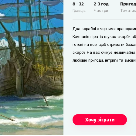
8
-
32
2-3
год.
Приго
Гравців
Час гри
Темати
Два кораблі з чорними прапорами 
Компанія піратів шукає скарби вб
готові на все, щоб отримати бажа
скарб? На вас очікує незвичайна 
любовні пригоди, інтриги та змови
Хочу зіграти