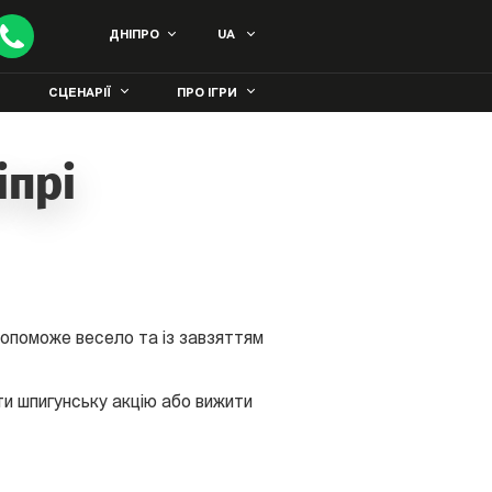
ДНІПРО
UA
СЦЕНАРІЇ
ПРО ІГРИ
іпрі
допоможе весело та із завзяттям
ти шпигунську акцію або вижити