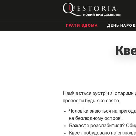
ГРАТИ ВДОМА
ДЕНЬ НАРО
Кве
Намічається зустріч зі старими
провести будь-яке свято.
Чоловіки знаються на пригода
на безлюдному острові.
Бажаєте розслабитися? Обир
Квест побудовано на спілкуван