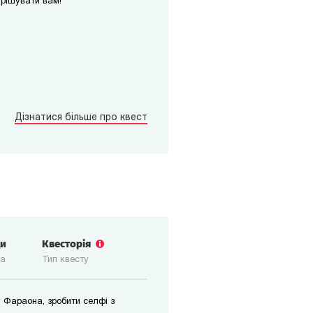
ирішувати вам!
Дізнатися більше про квест
ди
Квесторія
ка
Тип квесту
 Фараона, зробити селфі з