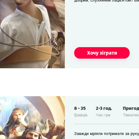
добрим, слухняним пацієнтом? В
Хочу зіграти
8
-
35
2-3
год.
Приго
Гравців
Час гри
Темати
Завжди мріяли потримати за руку