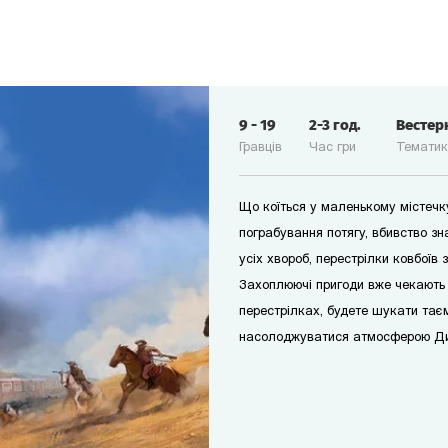
9
-
19
2-3
год.
Вестер
Гравців
Час гри
Темати
Що коїться у маленькому містечк
пограбування потягу, вбивство зна
усіх хвороб, перестрілки ковбоїв з
Захоплюючі пригоди вже чекають 
перестрілках, будете шукати тає
насолоджуватися атмосферою Ди