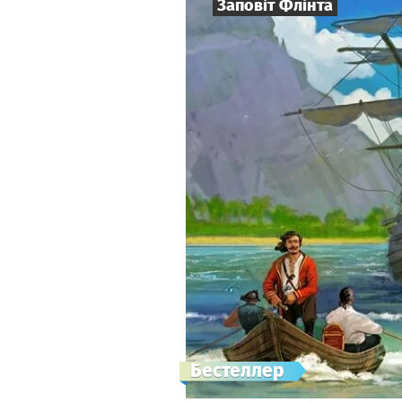
Заповіт Флінта
Бестеллер