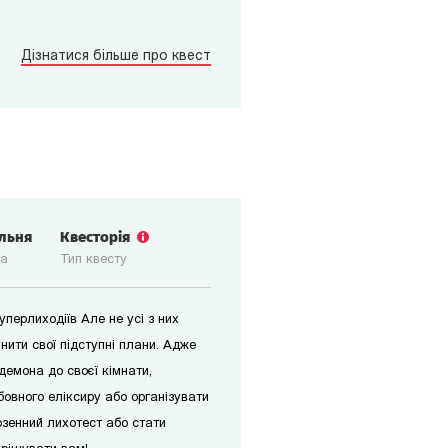
Дізнатися більше про квест
ільня
Квесторія
ка
Тип квесту
уперлиходіїв Але не усі з них
нити свої підступні плани. Адже
демона до своєї кімнати,
овного еліксиру або організувати
рзенний лихотест або стати