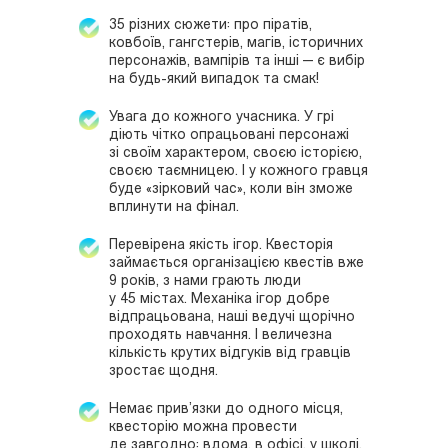
35 різних сюжети: про піратів,
ковбоїв, гангстерів, магів, історичних
персонажів, вампірів та інші — є вибір
на будь-який випадок та смак!
Увага до кожного учасника. У грі
діють чітко опрацьовані персонажі
зі своїм характером, своєю історією,
своєю таємницею. І у кожного гравця
буде «зірковий час», коли він зможе
вплинути на фінал.
Перевірена якість ігор. Квесторія
займається організацією квестів вже
9 років, з нами грають люди
у 45 містах. Механіка ігор добре
відпрацьована, наші ведучі щорічно
проходять навчання. І величезна
кількість крутих відгуків від гравців
зростає щодня.
Немає прив’язки до одного місця,
квесторію можна провести
де завгодно: вдома, в офісі, у школі,