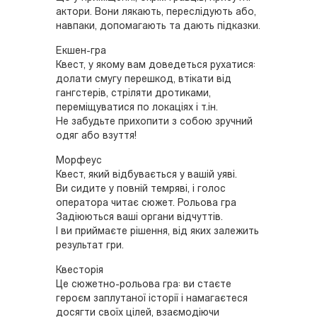
актори. Вони лякають, переслідують або,
навпаки, допомагають та дають підказки.
Екшен-гра
Квест, у якому вам доведеться рухатися:
долати смугу перешкод, втікати від
гангстерів, стріляти дротиками,
переміщуватися по локаціях і т.ін.
Не забудьте прихопити з собою зручний
одяг або взуття!
Морфеус
Квест, який відбувається у вашій уяві.
Ви сидите у повній темряві, і голос
оператора читає сюжет. Рольова гра
Задіюються ваші органи відчуттів.
І ви приймаєте рішення, від яких залежить
результат гри.
Квесторія
Це сюжетно-рольова гра: ви стаєте
героєм заплутаної історії і намагаєтеся
досягти своїх цілей, взаємодіючи