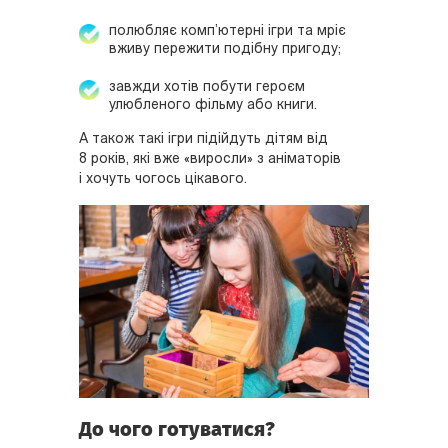
полюбляє комп’ютерні ігри та мріє
вживу пережити подібну пригоду;
завжди хотів побути героєм
улюбленого фільму або книги.
А також такі ігри підійдуть дітям від
8 років, які вже «виросли» з аніматорів
і хочуть чогось цікавого.
До чого готуватися?