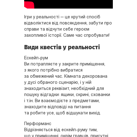
Ігри у реальності — це крутий спосіб
відволіктися від повсякдення, забути про
справи та відчути себе героєм
захопливої історії. Саме час спробувати!
Види квестів у реальності
Ескейп-рум
Ви потрапляєте у закрите приміщення,
з якого потрібно вибратися
за обмежений час. Кімната декорована
у дусі обраного сценарію, і у ній
знаходиться реквізит, необхідний для
пошуку відгадки: ящики, скрині, схованки
і т.ін. Ви взаємодієте з предметами,
знаходите відповіді на питання
та робите усе, щоб відшукати вихід.
Перформанс
Відрізняється від ескейп-руму тим,
що у приміщенні, окрім гравців, присутні