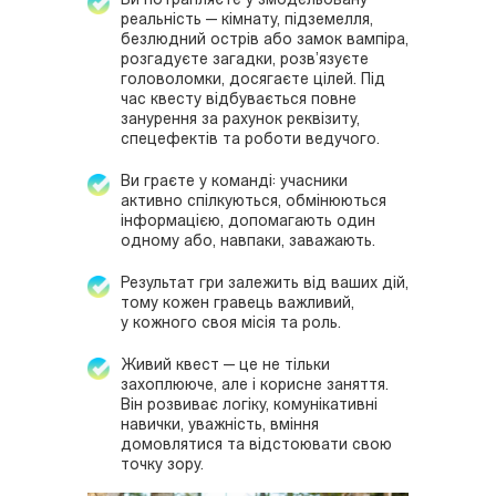
Ви потрапляєте у змодельовану
реальність — кімнату, підземелля,
безлюдний острів або замок вампіра,
розгадуєте загадки, розв’язуєте
головоломки, досягаєте цілей. Під
час квесту відбувається повне
занурення за рахунок реквізиту,
спецефектів та роботи ведучого.
Ви граєте у команді: учасники
активно спілкуються, обмінюються
інформацією, допомагають один
одному або, навпаки, заважають.
Результат гри залежить від ваших дій,
тому кожен гравець важливий,
у кожного своя місія та роль.
Живий квест — це не тільки
захоплююче, але і корисне заняття.
Він розвиває логіку, комунікативні
навички, уважність, вміння
домовлятися та відстоювати свою
точку зору.