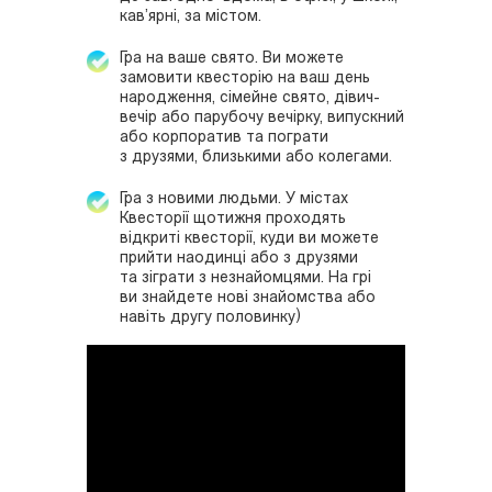
кав’ярні, за містом.
Гра на ваше свято. Ви можете
замовити квесторію на ваш день
народження, сімейне свято, дівич-
вечір або парубочу вечірку, випускний
або корпоратив та пограти
з друзями, близькими або колегами.
Гра з новими людьми. У містах
Квесторії щотижня проходять
відкриті квесторії, куди ви можете
прийти наодинці або з друзями
та зіграти з незнайомцями. На грі
ви знайдете нові знайомства або
навіть другу половинку)