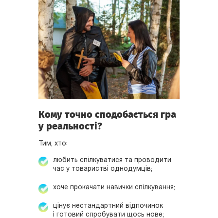
Кому точно сподобається гра
у реальності?
Тим, хто:
любить спілкуватися та проводити
час у товаристві однодумців;
хоче прокачати навички спілкування;
цінує нестандартний відпочинок
і готовий спробувати щось нове;