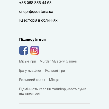
+38 068 886 44 08
dnepr@questoria.ua
Квесторія в обличчях
Підписуйтеся
Міські ігри
Murder Mystery Games
Гра у «мафію»
Рольові ігри
Рольовий квест
Місця
Відмінність квестів та&nbsp;квест-румів
від квесторії