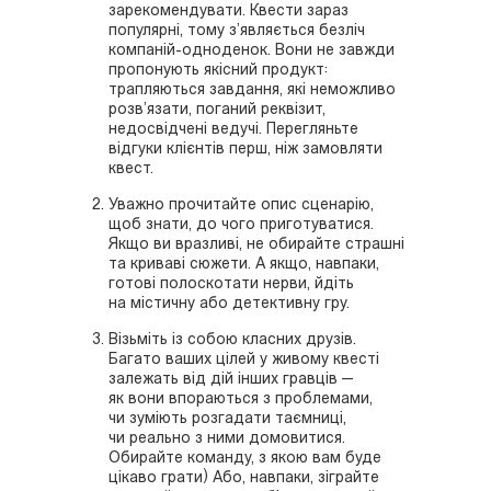
зарекомендувати. Квести зараз
популярні, тому з’являється безліч
компаній-одноденок. Вони не завжди
пропонують якісний продукт:
трапляються завдання, які неможливо
розв’язати, поганий реквізит,
недосвідчені ведучі. Перегляньте
відгуки клієнтів перш, ніж замовляти
квест.
Уважно прочитайте опис сценарію,
щоб знати, до чого приготуватися.
Якщо ви вразливі, не обирайте страшні
та криваві сюжети. А якщо, навпаки,
готові полоскотати нерви, йдіть
на містичну або детективну гру.
Візьміть із собою класних друзів.
Багато ваших цілей у живому квесті
залежать від дій інших гравців —
як вони впораються з проблемами,
чи зуміють розгадати таємниці,
чи реально з ними домовитися.
Обирайте команду, з якою вам буде
цікаво грати) Або, навпаки, зіграйте