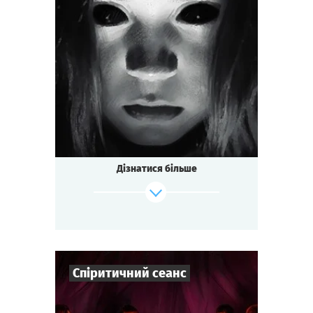
3
-
7
Гравців
1-1,5
год.
Час гри
Містика
Тематика
Міні-квесторія
Тип квесту
Дізнатися більше
Спіритичний сеанс