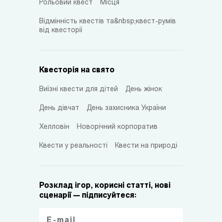
Рольовий квест
Місця
Відмінність квестів та&nbsp;квест-румів
від квесторії
Квесторія на свято
Виїзні квести для дітей
День жінок
День дівчат
День захисника України
Хелловін
Новорічний корпоратив
Квести у реальності
Квести на природі
Розклад ігор, корисні статті, нові
сценарії — підписуйтеся: