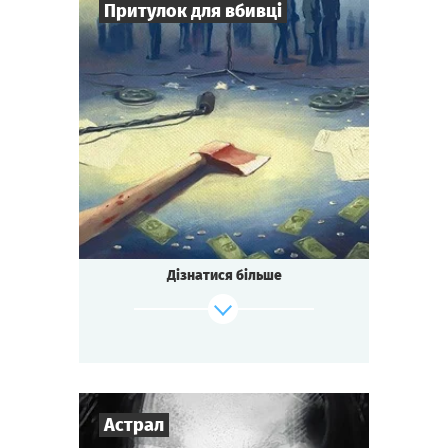
Притулок для вбивці
7
-
16
Гравців
2-3
год.
Час гри
Детектив
Тематика
Зіграти
Дивитися сценарій
Квесторія
Тип квесту
Засніжений гірський готель.
Зйомки голлівудського блокбастеру.
Режисера знайшли мертвим.
Дізнатися більше
Може ти щось бачив?
Може ти знаєш вбивцю?
Або, може ТИ це зробив?
Зіграти
Дивитися сценарій
Астрал