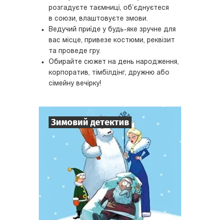
розгадуєте таємниці, об’єднуєтеся
в союзи, влаштовуєте змови.
Ведучий приїде у будь-яке зручне для
вас місце, привезе костюми, реквізит
та проведе гру.
Обирайте сюжет на день народження,
корпоратив, тімбілдінг, дружню або
сімейну вечірку!
Зимовий детектив
7
-
10
Гравців
1-2
год.
Час гри
Детектив
Тематика
Міні-квесторія
Тип квесту