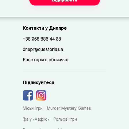
Контакти у Днепре
+38 068 886 44 08
dnepr@questoria.ua
Квесторія в обличчях
Підписуйтеся
Міські ігри
Murder Mystery Games
Гра у «мафію»
Рольові ігри