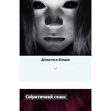
3
-
7
Гравців
1-1,5
год.
Час гри
Містика
Тематика
Міні-квесторія
Тип квесту
Дізнатися більше
Спіритичний сеанс