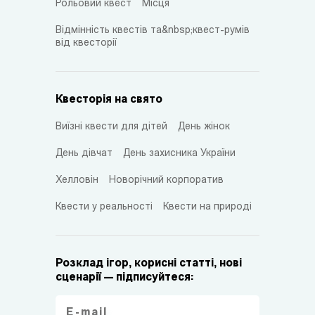
Рольовий квест
Місця
Відмінність квестів та&nbsp;квест-румів
від квесторії
Квесторія на свято
Виїзні квести для дітей
День жінок
День дівчат
День захисника України
Хелловін
Новорічний корпоратив
Квести у реальності
Квести на природі
Розклад ігор, корисні статті, нові
сценарії — підписуйтеся: