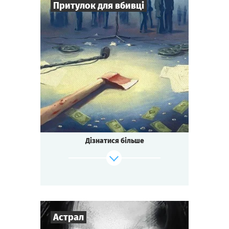
Притулок для вбивці
7
-
16
Гравців
2-3
год.
Час гри
Детектив
Тематика
Зіграти
Дивитися сценарій
Квесторія
Тип квесту
Засніжений гірський готель.
Зйомки голлівудського блокбастеру.
Режисера знайшли мертвим.
Дізнатися більше
Може ти щось бачив?
Може ти знаєш вбивцю?
Або, може ТИ це зробив?
Зіграти
Дивитися сценарій
Астрал