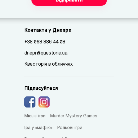
Контакти у Днепре
+38 068 886 44 08
dnepr@questoria.ua
Квесторія в обличчях
Підписуйтеся
Міські ігри
Murder Mystery Games
Гра у «мафію»
Рольові ігри