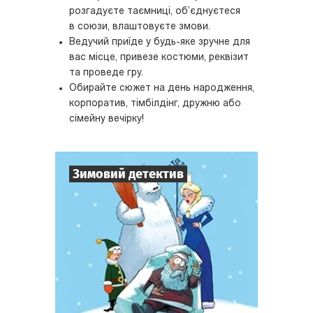
розгадуєте таємниці, об’єднуєтеся
в союзи, влаштовуєте змови.
Ведучий приїде у будь-яке зручне для
вас місце, привезе костюми, реквізит
та проведе гру.
Обирайте сюжет на день народження,
корпоратив, тімбілдінг, дружню або
сімейну вечірку!
Зимовий детектив
7
-
10
Гравців
1-2
год.
Час гри
Детектив
Тематика
Міні-квесторія
Тип квесту